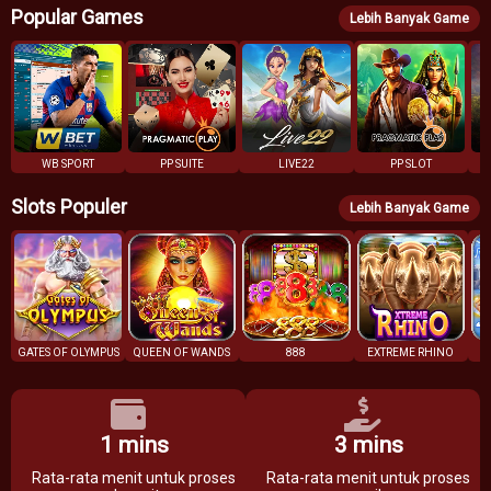
Popular Games
Lebih Banyak Game
WB SPORT
PP SUITE
LIVE22
PP SLOT
Slots Populer
Lebih Banyak Game
GATES OF OLYMPUS
QUEEN OF WANDS
888
EXTREME RHINO
1 mins
3 mins
Rata-rata menit untuk proses
Rata-rata menit untuk proses